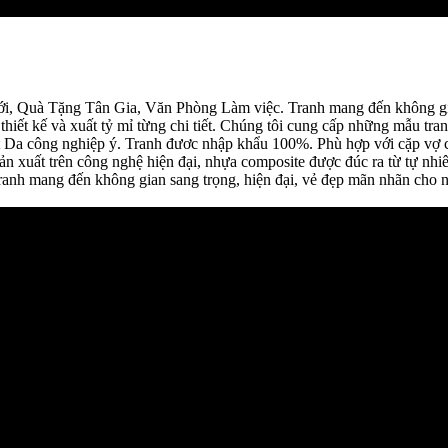
, Quà Tặng Tân Gia, Văn Phòng Làm việc. Tranh mang đến không gia m
thiết kế và xuất tỷ mỉ từng chi tiết. Chúng tôi cung cấp những mẫu tra
ặt Da công nghiệp ý. Tranh đươc nhập khẩu 100%. Phù hợp với cặp vợ c
n xuất trên công nghệ hiện đại, nhựa composite được đúc ra từ tự nhiên
anh mang đến không gian sang trọng, hiện đại, vẻ đẹp mãn nhãn cho 