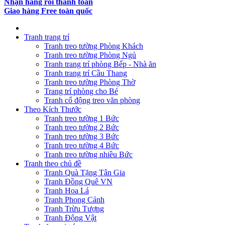
Nhận hàng rồi thanh toán
Giao hàng Free toàn quốc
Tranh trang trí
Tranh treo tường Phòng Khách
Tranh treo tường Phòng Ngủ
Tranh trang trí phòng Bếp - Nhà ăn
Tranh trang trí Cầu Thang
Tranh treo tường Phòng Thờ
Trang trí phòng cho Bé
Tranh cổ động treo văn phòng
Theo Kích Thước
Tranh treo tường 1 Bức
Tranh treo tường 2 Bức
Tranh treo tường 3 Bức
Tranh treo tường 4 Bức
Tranh treo tường nhiều Bức
Tranh theo chủ đề
Tranh Quà Tặng Tân Gia
Tranh Đồng Quê VN
Tranh Hoa Lá
Tranh Phong Cảnh
Tranh Trừu Tượng
Tranh Động Vật