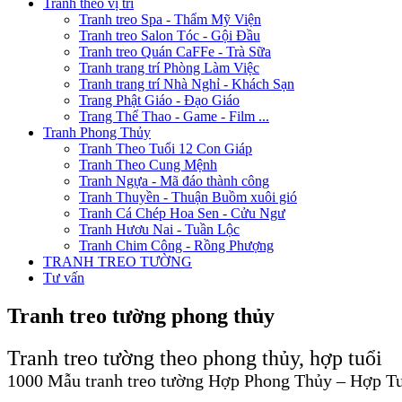
Tranh theo vị trí
Tranh treo Spa - Thẩm Mỹ Viện
Tranh treo Salon Tóc - Gội Đầu
Tranh treo Quán CaFFe - Trà Sữa
Tranh trang trí Phòng Làm Việc
Tranh trang trí Nhà Nghỉ - Khách Sạn
Trang Phật Giáo - Đạo Giáo
Trang Thể Thao - Game - Film ...
Tranh Phong Thủy
Tranh Theo Tuổi 12 Con Giáp
Tranh Theo Cung Mệnh
Tranh Ngựa - Mã đáo thành công
Tranh Thuyền - Thuận Buồm xuôi gió
Tranh Cá Chép Hoa Sen - Cửu Ngư
Tranh Hươu Nai - Tuần Lộc
Tranh Chim Công - Rồng Phượng
TRANH TREO TƯỜNG
Tư vấn
Tranh treo tường phong thủy
Tranh treo tường theo phong thủy, hợp tuổi
1000 Mẫu tranh treo tường Hợp Phong Thủy – Hợp T