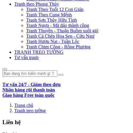
Tranh theo Phong Thủy
Tranh Theo Tuổi 12 Con Giáp
Tranh Theo Cung Mệnh
Tranh Sơn Thủy Hữu Tình
Tranh Ngựa - Mã đáo thành công
Tranh Thuyền - Thuận Buồm xuôi gió
Tranh Cá Chép Hoa Sen - Cửu Ngư
Tranh Hươu Nai - Tuần Lộc
Tranh Chim Công - Rồng Phượng
TRANH TREO TƯỜNG
Tư vấn tranh
Tư vấn 24/7 - Giảm theo đơn
Nhận hàng rồi thanh toán
Giao hàng Free toàn quốc
Trang chủ
Tranh treo tường
Liên hệ