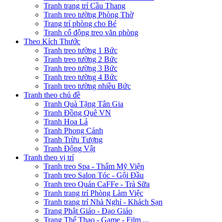
Tranh trang trí Cầu Thang
Tranh treo tường Phòng Thờ
Trang trí phòng cho Bé
Tranh cổ động treo văn phòng
Theo Kích Thước
Tranh treo tường 1 Bức
Tranh treo tường 2 Bức
Tranh treo tường 3 Bức
Tranh treo tường 4 Bức
Tranh treo tường nhiều Bức
Tranh theo chủ đề
Tranh Quà Tặng Tân Gia
Tranh Đồng Quê VN
Tranh Hoa Lá
Tranh Phong Cảnh
Tranh Trừu Tượng
Tranh Động Vật
Tranh theo vị trí
Tranh treo Spa - Thẩm Mỹ Viện
Tranh treo Salon Tóc - Gội Đầu
Tranh treo Quán CaFFe - Trà Sữa
Tranh trang trí Phòng Làm Việc
Tranh trang trí Nhà Nghỉ - Khách Sạn
Trang Phật Giáo - Đạo Giáo
Trang Thể Thao - Game - Film ...