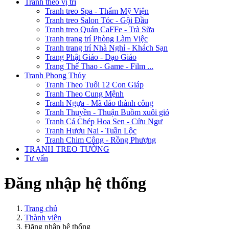
Tranh theo vị trí
Tranh treo Spa - Thẩm Mỹ Viện
Tranh treo Salon Tóc - Gội Đầu
Tranh treo Quán CaFFe - Trà Sữa
Tranh trang trí Phòng Làm Việc
Tranh trang trí Nhà Nghỉ - Khách Sạn
Trang Phật Giáo - Đạo Giáo
Trang Thể Thao - Game - Film ...
Tranh Phong Thủy
Tranh Theo Tuổi 12 Con Giáp
Tranh Theo Cung Mệnh
Tranh Ngựa - Mã đáo thành công
Tranh Thuyền - Thuận Buồm xuôi gió
Tranh Cá Chép Hoa Sen - Cửu Ngư
Tranh Hươu Nai - Tuần Lộc
Tranh Chim Công - Rồng Phượng
TRANH TREO TƯỜNG
Tư vấn
Đăng nhập hệ thống
Trang chủ
Thành viên
Đăng nhập hệ thống