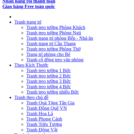
Nhận hàng rồi thanh toán
Giao hàng Free toàn quốc
Tranh trang trí
Tranh treo tường Phòng Khách
Tranh treo tường Phòng Ngủ
Tranh trang trí phòng Bếp - Nhà ăn
Tranh trang trí Cầu Thang
Tranh treo tường Phòng Thờ
Trang trí phòng cho Bé
Tranh cổ động treo văn phòng
Theo Kích Thước
Tranh treo tường 1 Bức
Tranh treo tường 2 Bức
Tranh treo tường 3 Bức
Tranh treo tường 4 Bức
Tranh treo tường nhiều Bức
Tranh theo chủ đề
Tranh Quà Tặng Tân Gia
Tranh Đồng Quê VN
Tranh Hoa Lá
Tranh Phong Cảnh
Tranh Trừu Tượng
Tranh Động Vật