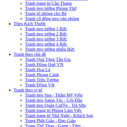
Tranh trang trí Cầu Thang
Tranh treo tường Phòng Thờ
Trang trí phòng cho Bé
Tranh cổ động treo văn phòng
Theo Kích Thước
Tranh treo tường 1 Bức
Tranh treo tường 2 Bức
Tranh treo tường 3 Bức
Tranh treo tường 4 Bức
Tranh treo tường nhiều Bức
Tranh theo chủ đề
Tranh Quà Tặng Tân Gia
Tranh Đồng Quê VN
Tranh Hoa Lá
Tranh Phong Cảnh
Tranh Trừu Tượng
Tranh Động Vật
Tranh theo vị trí
Tranh treo Spa - Thẩm Mỹ Viện
Tranh treo Salon Tóc - Gội Đầu
Tranh treo Quán CaFFe - Trà Sữa
Tranh trang trí Phòng Làm Việc
Tranh trang trí Nhà Nghỉ - Khách Sạn
Trang Phật Giáo - Đạo Giáo
Trang Thể Thao - Game - Film ...