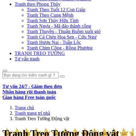
Tranh theo Phong Thủy
Tranh Theo Tuổi 12 Con Giáp
Tranh Theo Cung Mệnh
Tranh Sơn Thủy Hữu Tình
Tranh Ngựa - Mã đáo thành công
Tranh Thuyền - Thuận Buồm xuôi gió
Tranh Cá Chép Hoa Sen - Cửu Ngư
Tranh Hươu Nai - Tuần Lộc
Tranh Chim Công - Rồng Phượng
TRANH TREO TƯỜNG
Tư vấn tranh
Tư vấn 24/7 - Giảm theo đơn
Nhận hàng rồi thanh toán
Giao hàng Free toàn quốc
Trang chủ
Tranh trang trí nhà
Tranh Treo Tường Động vật
Tranh Treo Tường Động vật