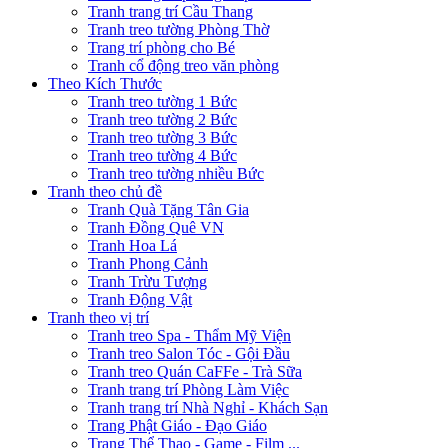
Tranh trang trí Cầu Thang
Tranh treo tường Phòng Thờ
Trang trí phòng cho Bé
Tranh cổ động treo văn phòng
Theo Kích Thước
Tranh treo tường 1 Bức
Tranh treo tường 2 Bức
Tranh treo tường 3 Bức
Tranh treo tường 4 Bức
Tranh treo tường nhiều Bức
Tranh theo chủ đề
Tranh Quà Tặng Tân Gia
Tranh Đồng Quê VN
Tranh Hoa Lá
Tranh Phong Cảnh
Tranh Trừu Tượng
Tranh Động Vật
Tranh theo vị trí
Tranh treo Spa - Thẩm Mỹ Viện
Tranh treo Salon Tóc - Gội Đầu
Tranh treo Quán CaFFe - Trà Sữa
Tranh trang trí Phòng Làm Việc
Tranh trang trí Nhà Nghỉ - Khách Sạn
Trang Phật Giáo - Đạo Giáo
Trang Thể Thao - Game - Film ...