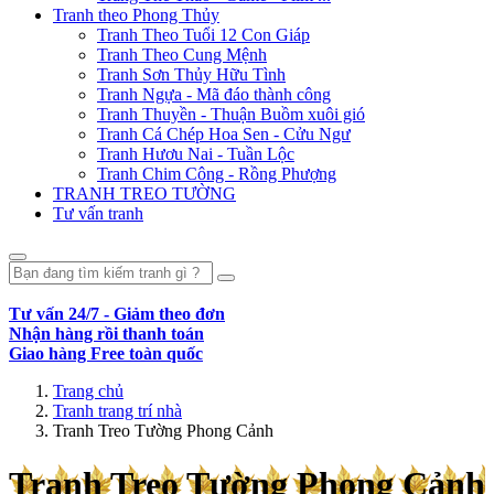
Tranh theo Phong Thủy
Tranh Theo Tuổi 12 Con Giáp
Tranh Theo Cung Mệnh
Tranh Sơn Thủy Hữu Tình
Tranh Ngựa - Mã đáo thành công
Tranh Thuyền - Thuận Buồm xuôi gió
Tranh Cá Chép Hoa Sen - Cửu Ngư
Tranh Hươu Nai - Tuần Lộc
Tranh Chim Công - Rồng Phượng
TRANH TREO TƯỜNG
Tư vấn tranh
Tư vấn 24/7 - Giảm theo đơn
Nhận hàng rồi thanh toán
Giao hàng Free toàn quốc
Trang chủ
Tranh trang trí nhà
Tranh Treo Tường Phong Cảnh
Tranh Treo Tường Phong Cảnh