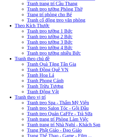
Tranh trang trí Cầu Thang
Tranh treo tường Phòng Thờ
Trang trí phòng cho Bé
Tranh cổ động treo văn phòng
Theo Kích Thước
Tranh treo tường 1 Bức
Tranh treo tường 2 Bức
Tranh treo tường 3 Bức
Tranh treo tường 4 Bức
Tranh treo tường nhiều Bức
Tranh theo chủ đề
Tranh Quà Tặng Tân Gia
Tranh Đồng Quê VN
Tranh Hoa Lá
Tranh Phong Cảnh
Tranh Trừu Tượng
Tranh Động Vật
Tranh theo vị trí
Tranh treo Spa - Thẩm Mỹ Viện
Tranh treo Salon Tóc - Gội Đầu
Tranh treo Quán CaFFe - Trà Sữa
Tranh trang trí Phòng Làm Việc
Tranh trang trí Nhà Nghỉ - Khách Sạn
Trang Phật Giáo - Đạo Giáo
Trang Thể Thao - Game - Film ...