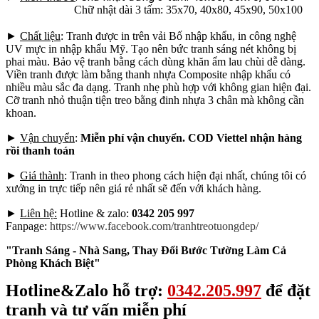
Chữ nhật dài 3 tấm: 35x70, 40x80, 45x90, 50x100
►
Chất liệu
: Tranh được in trên vải Bố nhập khẩu, in công nghệ
UV mực in nhập khẩu Mỹ. Tạo nên bức tranh sáng nét không bị
phai màu. Bảo vệ tranh bằng cách dùng khăn ẩm lau chùi dễ dàng.
Viền tranh được làm bằng thanh nhựa Composite nhập khẩu có
nhiều màu sắc đa dạng. Tranh nhẹ phù hợp với không gian hiện đại.
Cỡ tranh nhỏ thuận tiện treo bằng đinh nhựa 3 chân mà không cần
khoan.
►
Vận chuyển
:
Miễn phí vận chuyển. COD Viettel nhận hàng
rồi thanh toán
►
Giá thành
: Tranh in theo phong cách hiện đại nhất, chúng tôi có
xưởng in trực tiếp nên giá rẻ nhất sẽ đến với khách hàng.
►
Liên hệ:
Hotline & zalo:
0342 205 997
Fanpage:
https://www.facebook.com/tranhtreotuongdep/
"Tranh Sáng - Nhà Sang, Thay Đổi Bước Tường Làm Cả
Phòng Khách Biệt"
Hotline&Zalo hỗ trợ:
0342.205.997
để đặt
tranh và tư vấn miễn phí