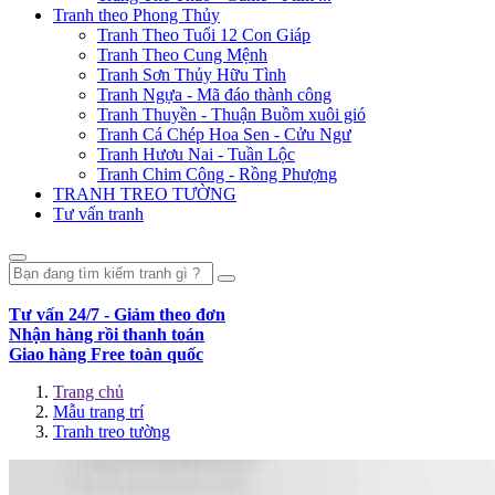
Tranh theo Phong Thủy
Tranh Theo Tuổi 12 Con Giáp
Tranh Theo Cung Mệnh
Tranh Sơn Thủy Hữu Tình
Tranh Ngựa - Mã đáo thành công
Tranh Thuyền - Thuận Buồm xuôi gió
Tranh Cá Chép Hoa Sen - Cửu Ngư
Tranh Hươu Nai - Tuần Lộc
Tranh Chim Công - Rồng Phượng
TRANH TREO TƯỜNG
Tư vấn tranh
Tư vấn 24/7 - Giảm theo đơn
Nhận hàng rồi thanh toán
Giao hàng Free toàn quốc
Trang chủ
Mẫu trang trí
Tranh treo tường