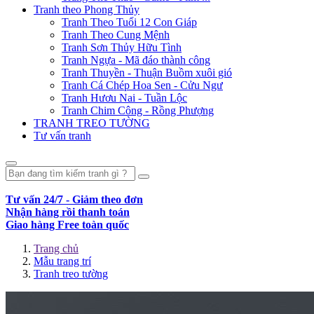
Tranh theo Phong Thủy
Tranh Theo Tuổi 12 Con Giáp
Tranh Theo Cung Mệnh
Tranh Sơn Thủy Hữu Tình
Tranh Ngựa - Mã đáo thành công
Tranh Thuyền - Thuận Buồm xuôi gió
Tranh Cá Chép Hoa Sen - Cửu Ngư
Tranh Hươu Nai - Tuần Lộc
Tranh Chim Công - Rồng Phượng
TRANH TREO TƯỜNG
Tư vấn tranh
Tư vấn 24/7 - Giảm theo đơn
Nhận hàng rồi thanh toán
Giao hàng Free toàn quốc
Trang chủ
Mẫu trang trí
Tranh treo tường