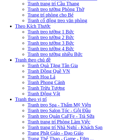
Tranh trang trí Cầu Thang
Tranh treo tường Phòng Thờ
Trang trí phòng cho Bé
Tranh cổ động treo văn phòng
Theo Kích Thước
Tranh treo tường 1 Bức
Tranh treo tường 2 Bức
Tranh treo tường 3 Bức
Tranh treo tường 4 Bức
Tranh treo tường nhiều Bức
Tranh theo chủ đề
Tranh Quà Tặng Tân Gia
Tranh Đồng Quê VN
Tranh Hoa Lá
Tranh Phong Cảnh
Tranh Trừu Tượng
Tranh Động Vật
Tranh theo vị trí
Tranh treo Spa - Thẩm Mỹ Viện
Tranh treo Salon Tóc - Gội Đầu
Tranh treo Quán CaFFe - Trà Sữa
Tranh trang trí Phòng Làm Việc
Tranh trang trí Nhà Nghỉ - Khách Sạn
Trang Phật Giáo - Đạo Giáo
Trang Thể Thao - Game - Film ...