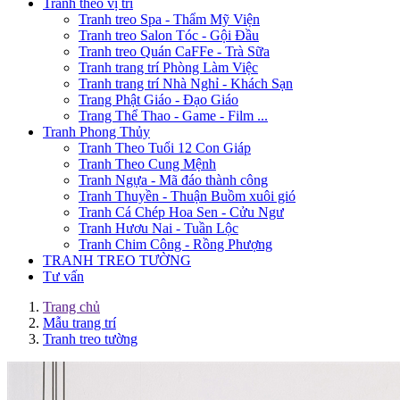
Tranh theo vị trí
Tranh treo Spa - Thẩm Mỹ Viện
Tranh treo Salon Tóc - Gội Đầu
Tranh treo Quán CaFFe - Trà Sữa
Tranh trang trí Phòng Làm Việc
Tranh trang trí Nhà Nghỉ - Khách Sạn
Trang Phật Giáo - Đạo Giáo
Trang Thể Thao - Game - Film ...
Tranh Phong Thủy
Tranh Theo Tuổi 12 Con Giáp
Tranh Theo Cung Mệnh
Tranh Ngựa - Mã đáo thành công
Tranh Thuyền - Thuận Buồm xuôi gió
Tranh Cá Chép Hoa Sen - Cửu Ngư
Tranh Hươu Nai - Tuần Lộc
Tranh Chim Công - Rồng Phượng
TRANH TREO TƯỜNG
Tư vấn
Trang chủ
Mẫu trang trí
Tranh treo tường