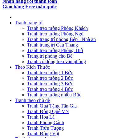
Nhận hàng rồi thanh toán
Giao hàng Free toàn quốc
Tranh trang trí
Tranh treo tường Phòng Khách
Tranh treo tường Phòng Ngủ
Tranh trang trí phòng Bếp - Nhà ăn
Tranh trang trí Cầu Thang
Tranh treo tường Phòng Thờ
Trang trí phòng cho Bé
Tranh cổ động treo văn phòng
Theo Kích Thước
Tranh treo tường 1 Bức
Tranh treo tường 2 Bức
Tranh treo tường 3 Bức
Tranh treo tường 4 Bức
Tranh treo tường nhiều Bức
Tranh theo chủ đề
Tranh Quà Tặng Tân Gia
Tranh Đồng Quê VN
Tranh Hoa Lá
Tranh Phong Cảnh
Tranh Trừu Tượng
Tranh Động Vật