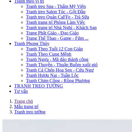
Tranh theo vị trí
Tranh treo Spa - Thẩm Mỹ Viện
Tranh treo Salon Tóc - Gội Đầu
Tranh treo Quán CaFFe - Trà Sữa
Tranh trang trí Phòng Làm Việc
Tranh trang trí Nhà Nghỉ - Khách Sạn
Trang Phật Giáo - Đạo Giáo
Trang Thể Thao - Game - Film ...
Tranh Phong Thủy
Tranh Theo Tuổi 12 Con Giáp
Tranh Theo Cung Mệnh
Tranh Ngựa - Mã đáo thành công
Tranh Thuyền - Thuận Buồm xuôi gió
Tranh Cá Chép Hoa Sen - Cửu Ngư
Tranh Hươu Nai - Tuần Lộc
Tranh Chim Công - Rồng Phượng
TRANH TREO TƯỜNG
Tư vấn
Trang chủ
Mẫu trang trí
Tranh treo tường