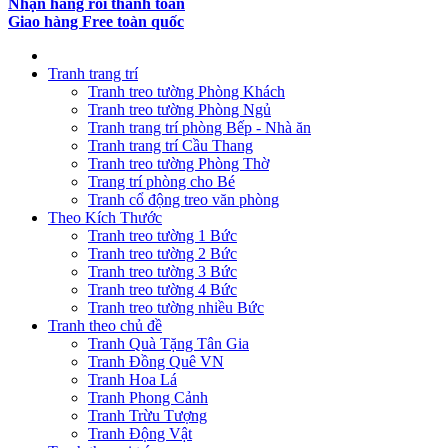
Nhận hàng rồi thanh toán
Giao hàng Free toàn quốc
Tranh trang trí
Tranh treo tường Phòng Khách
Tranh treo tường Phòng Ngủ
Tranh trang trí phòng Bếp - Nhà ăn
Tranh trang trí Cầu Thang
Tranh treo tường Phòng Thờ
Trang trí phòng cho Bé
Tranh cổ động treo văn phòng
Theo Kích Thước
Tranh treo tường 1 Bức
Tranh treo tường 2 Bức
Tranh treo tường 3 Bức
Tranh treo tường 4 Bức
Tranh treo tường nhiều Bức
Tranh theo chủ đề
Tranh Quà Tặng Tân Gia
Tranh Đồng Quê VN
Tranh Hoa Lá
Tranh Phong Cảnh
Tranh Trừu Tượng
Tranh Động Vật