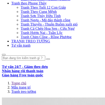
Tranh theo Phong Thủy
Tranh Theo Tuổi 12 Con Giáp
Tranh Theo Cung Mệnh
Tranh Sơn Thủy Hữu Tình
Tranh Ngựa - Mã đáo thành công
Tranh Thuyền - Thuận Buồm xuôi gió
Tranh Cá Chép Hoa Sen - Cửu Ngư
Tranh Hươu Nai - Tuần Lộc
Tranh Chim Công - Rồng Phượng
TRANH TREO TƯỜNG
Tư vấn tranh
Tư vấn 24/7 - Giảm theo đơn
Nhận hàng rồi thanh toán
Giao hàng Free toàn quốc
Trang chủ
Mẫu trang trí
Tranh treo tường