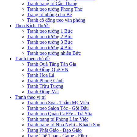
Tranh trang trí Cầu Thang
Tranh treo tường Phòng Thờ
Trang trí phòng cho Bé
Tranh cổ động treo văn phòng
Theo Kích Thước
Tranh treo tường 1 Bức
Tranh treo tường 2 Bức
Tranh treo tường 3 Bức
Tranh treo tường 4 Bức
Tranh treo tường nhiều Bức
Tranh theo chủ đề
Tranh Quà Tặng Tân Gia
Tranh Đồng Quê VN
Tranh Hoa Lá
Tranh Phong Cảnh
Tranh Trừu Tượng
Tranh Động Vật
Tranh theo vị trí
Tranh treo Spa - Thẩm Mỹ Viện
Tranh treo Salon Tóc - Gội Đầu
Tranh treo Quán CaFFe - Trà Sữa
Tranh trang trí Phòng Làm Việc
Tranh trang trí Nhà Nghỉ - Khách Sạn
Trang Phật Giáo - Đạo Giáo
Trang Thể Thao - Game - Film ...