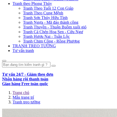
Tranh theo Phong Thủy
Tranh Theo Tuổi 12 Con Giáp
Tranh Theo Cung Mệnh
Tranh Sơn Thủy Hữu Tình
Tranh Ngựa - Mã đáo thành công
Tranh Thuyền - Thuận Buồm xuôi gió
Tranh Cá Chép Hoa Sen - Cửu Ngư
Tranh Hươu Nai - Tuần Lộc
Tranh Chim Công - Rồng Phượng
TRANH TREO TƯỜNG
Tư vấn tranh
Tư vấn 24/7 - Giảm theo đơn
Nhận hàng rồi thanh toán
Giao hàng Free toàn quốc
Trang chủ
Mẫu trang trí
Tranh treo tường