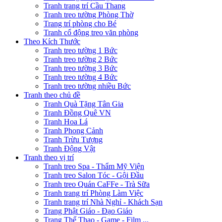
Tranh trang trí Cầu Thang
Tranh treo tường Phòng Thờ
Trang trí phòng cho Bé
Tranh cổ động treo văn phòng
Theo Kích Thước
Tranh treo tường 1 Bức
Tranh treo tường 2 Bức
Tranh treo tường 3 Bức
Tranh treo tường 4 Bức
Tranh treo tường nhiều Bức
Tranh theo chủ đề
Tranh Quà Tặng Tân Gia
Tranh Đồng Quê VN
Tranh Hoa Lá
Tranh Phong Cảnh
Tranh Trừu Tượng
Tranh Động Vật
Tranh theo vị trí
Tranh treo Spa - Thẩm Mỹ Viện
Tranh treo Salon Tóc - Gội Đầu
Tranh treo Quán CaFFe - Trà Sữa
Tranh trang trí Phòng Làm Việc
Tranh trang trí Nhà Nghỉ - Khách Sạn
Trang Phật Giáo - Đạo Giáo
Trang Thể Thao - Game - Film ...