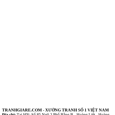
TRANHGIARE.COM - XƯỞNG TRANH SỐ 1 VIỆT NAM
Địa chỉ:
Tại HN: Số 85 Ngõ 2 Phố Bằng B - Hoàng Liệt - Hoàng