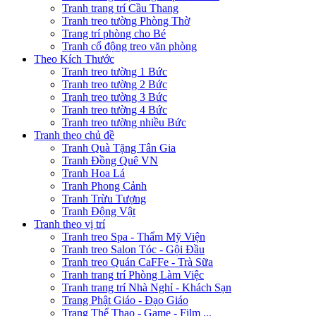
Tranh trang trí Cầu Thang
Tranh treo tường Phòng Thờ
Trang trí phòng cho Bé
Tranh cổ động treo văn phòng
Theo Kích Thước
Tranh treo tường 1 Bức
Tranh treo tường 2 Bức
Tranh treo tường 3 Bức
Tranh treo tường 4 Bức
Tranh treo tường nhiều Bức
Tranh theo chủ đề
Tranh Quà Tặng Tân Gia
Tranh Đồng Quê VN
Tranh Hoa Lá
Tranh Phong Cảnh
Tranh Trừu Tượng
Tranh Động Vật
Tranh theo vị trí
Tranh treo Spa - Thẩm Mỹ Viện
Tranh treo Salon Tóc - Gội Đầu
Tranh treo Quán CaFFe - Trà Sữa
Tranh trang trí Phòng Làm Việc
Tranh trang trí Nhà Nghỉ - Khách Sạn
Trang Phật Giáo - Đạo Giáo
Trang Thể Thao - Game - Film ...