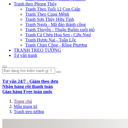
Tranh theo Phong Thủy
Tranh Theo Tuổi 12 Con Giáp
Tranh Theo Cung Mệnh
Tranh Sơn Thủy Hữu Tình
Tranh Ngựa - Mã đáo thành công
Tranh Thuyền - Thuận Buồm xuôi gió
Tranh Cá Chép Hoa Sen - Cửu Ngư
Tranh Hươu Nai - Tuần Lộc
Tranh Chim Công - Rồng Phượng
TRANH TREO TƯỜNG
Tư vấn tranh
Tư vấn 24/7 - Giảm theo đơn
Nhận hàng rồi thanh toán
Giao hàng Free toàn quốc
Trang chủ
Mẫu trang trí
Tranh treo tường