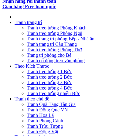
Nhận hàng rồi thanh toán
Giao hàng Free toàn quốc
Tranh trang trí
Tranh treo tường Phòng Khách
Tranh treo tường Phòng Ngủ
Tranh trang trí phòng Bếp - Nhà ăn
Tranh trang trí Cầu Thang
Tranh treo tường Phòng Thờ
Trang trí phòng cho Bé
Tranh cổ động treo văn phòng
Theo Kích Thước
Tranh treo tường 1 Bức
Tranh treo tường 2 Bức
Tranh treo tường 3 Bức
Tranh treo tường 4 Bức
Tranh treo tường nhiều Bức
Tranh theo chủ đề
Tranh Quà Tặng Tân Gia
Tranh Đồng Quê VN
Tranh Hoa Lá
Tranh Phong Cảnh
Tranh Trừu Tượng
Tranh Động Vật