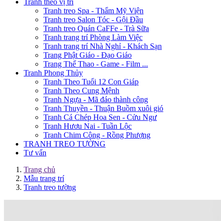
Tranh theo vị trí
Tranh treo Spa - Thẩm Mỹ Viện
Tranh treo Salon Tóc - Gội Đầu
Tranh treo Quán CaFFe - Trà Sữa
Tranh trang trí Phòng Làm Việc
Tranh trang trí Nhà Nghỉ - Khách Sạn
Trang Phật Giáo - Đạo Giáo
Trang Thể Thao - Game - Film ...
Tranh Phong Thủy
Tranh Theo Tuổi 12 Con Giáp
Tranh Theo Cung Mệnh
Tranh Ngựa - Mã đáo thành công
Tranh Thuyền - Thuận Buồm xuôi gió
Tranh Cá Chép Hoa Sen - Cửu Ngư
Tranh Hươu Nai - Tuần Lộc
Tranh Chim Công - Rồng Phượng
TRANH TREO TƯỜNG
Tư vấn
Trang chủ
Mẫu trang trí
Tranh treo tường