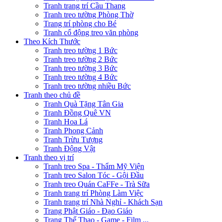
Tranh trang trí Cầu Thang
Tranh treo tường Phòng Thờ
Trang trí phòng cho Bé
Tranh cổ động treo văn phòng
Theo Kích Thước
Tranh treo tường 1 Bức
Tranh treo tường 2 Bức
Tranh treo tường 3 Bức
Tranh treo tường 4 Bức
Tranh treo tường nhiều Bức
Tranh theo chủ đề
Tranh Quà Tặng Tân Gia
Tranh Đồng Quê VN
Tranh Hoa Lá
Tranh Phong Cảnh
Tranh Trừu Tượng
Tranh Động Vật
Tranh theo vị trí
Tranh treo Spa - Thẩm Mỹ Viện
Tranh treo Salon Tóc - Gội Đầu
Tranh treo Quán CaFFe - Trà Sữa
Tranh trang trí Phòng Làm Việc
Tranh trang trí Nhà Nghỉ - Khách Sạn
Trang Phật Giáo - Đạo Giáo
Trang Thể Thao - Game - Film ...