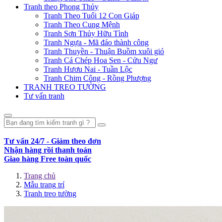
Tranh theo Phong Thủy
Tranh Theo Tuổi 12 Con Giáp
Tranh Theo Cung Mệnh
Tranh Sơn Thủy Hữu Tình
Tranh Ngựa - Mã đáo thành công
Tranh Thuyền - Thuận Buồm xuôi gió
Tranh Cá Chép Hoa Sen - Cửu Ngư
Tranh Hươu Nai - Tuần Lộc
Tranh Chim Công - Rồng Phượng
TRANH TREO TƯỜNG
Tư vấn tranh
Tư vấn 24/7 - Giảm theo đơn
Nhận hàng rồi thanh toán
Giao hàng Free toàn quốc
Trang chủ
Mẫu trang trí
Tranh treo tường