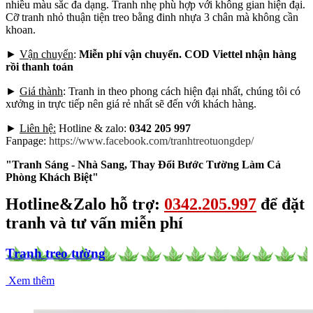
nhiều màu sắc đa dạng. Tranh nhẹ phù hợp với không gian hiện đại.
Cỡ tranh nhỏ thuận tiện treo bằng đinh nhựa 3 chân mà không cần
khoan.
►
Vận chuyển
:
Miễn phí vận chuyển. COD Viettel nhận hàng
rồi thanh toán
►
Giá thành
: Tranh in theo phong cách hiện đại nhất, chúng tôi có
xưởng in trực tiếp nên giá rẻ nhất sẽ đến với khách hàng.
►
Liên hệ:
Hotline & zalo:
0342 205 997
Fanpage:
https://www.facebook.com/tranhtreotuongdep/
"Tranh Sáng - Nhà Sang, Thay Đổi Bước Tường Làm Cả
Phòng Khách Biệt"
Hotline&Zalo hỗ trợ:
0342.205.997
để đặt
tranh và tư vấn miễn phí
Tranh treo tường
Xem thêm