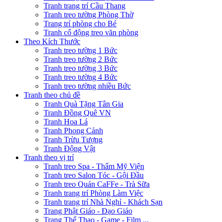
Tranh trang trí Cầu Thang
Tranh treo tường Phòng Thờ
Trang trí phòng cho Bé
Tranh cổ động treo văn phòng
Theo Kích Thước
Tranh treo tường 1 Bức
Tranh treo tường 2 Bức
Tranh treo tường 3 Bức
Tranh treo tường 4 Bức
Tranh treo tường nhiều Bức
Tranh theo chủ đề
Tranh Quà Tặng Tân Gia
Tranh Đồng Quê VN
Tranh Hoa Lá
Tranh Phong Cảnh
Tranh Trừu Tượng
Tranh Động Vật
Tranh theo vị trí
Tranh treo Spa - Thẩm Mỹ Viện
Tranh treo Salon Tóc - Gội Đầu
Tranh treo Quán CaFFe - Trà Sữa
Tranh trang trí Phòng Làm Việc
Tranh trang trí Nhà Nghỉ - Khách Sạn
Trang Phật Giáo - Đạo Giáo
Trang Thể Thao - Game - Film ...