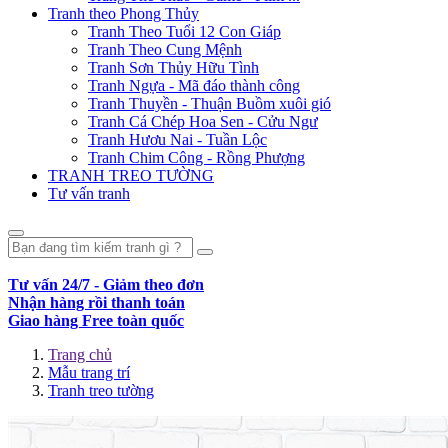
Tranh theo Phong Thủy
Tranh Theo Tuổi 12 Con Giáp
Tranh Theo Cung Mệnh
Tranh Sơn Thủy Hữu Tình
Tranh Ngựa - Mã đáo thành công
Tranh Thuyền - Thuận Buồm xuôi gió
Tranh Cá Chép Hoa Sen - Cửu Ngư
Tranh Hươu Nai - Tuần Lộc
Tranh Chim Công - Rồng Phượng
TRANH TREO TƯỜNG
Tư vấn tranh
Tư vấn 24/7 - Giảm theo đơn
Nhận hàng rồi thanh toán
Giao hàng Free toàn quốc
Trang chủ
Mẫu trang trí
Tranh treo tường