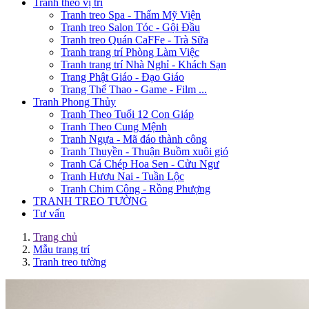
Tranh theo vị trí
Tranh treo Spa - Thẩm Mỹ Viện
Tranh treo Salon Tóc - Gội Đầu
Tranh treo Quán CaFFe - Trà Sữa
Tranh trang trí Phòng Làm Việc
Tranh trang trí Nhà Nghỉ - Khách Sạn
Trang Phật Giáo - Đạo Giáo
Trang Thể Thao - Game - Film ...
Tranh Phong Thủy
Tranh Theo Tuổi 12 Con Giáp
Tranh Theo Cung Mệnh
Tranh Ngựa - Mã đáo thành công
Tranh Thuyền - Thuận Buồm xuôi gió
Tranh Cá Chép Hoa Sen - Cửu Ngư
Tranh Hươu Nai - Tuần Lộc
Tranh Chim Công - Rồng Phượng
TRANH TREO TƯỜNG
Tư vấn
Trang chủ
Mẫu trang trí
Tranh treo tường