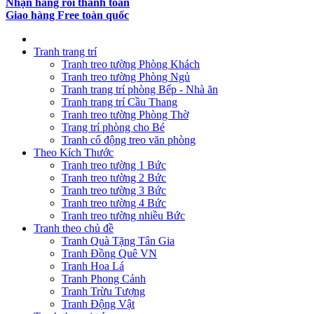
Nhận hàng rồi thanh toán
Giao hàng Free toàn quốc
Tranh trang trí
Tranh treo tường Phòng Khách
Tranh treo tường Phòng Ngủ
Tranh trang trí phòng Bếp - Nhà ăn
Tranh trang trí Cầu Thang
Tranh treo tường Phòng Thờ
Trang trí phòng cho Bé
Tranh cổ động treo văn phòng
Theo Kích Thước
Tranh treo tường 1 Bức
Tranh treo tường 2 Bức
Tranh treo tường 3 Bức
Tranh treo tường 4 Bức
Tranh treo tường nhiều Bức
Tranh theo chủ đề
Tranh Quà Tặng Tân Gia
Tranh Đồng Quê VN
Tranh Hoa Lá
Tranh Phong Cảnh
Tranh Trừu Tượng
Tranh Động Vật