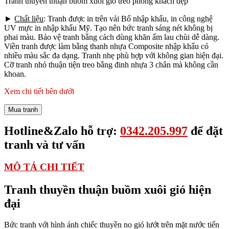
Tranh thuyền thuận buồm xuôi gió treo phòng khách đẹp
►
Chất liệu
: Tranh được in trên vải Bố nhập khẩu, in công nghệ
UV mực in nhập khẩu Mỹ. Tạo nên bức tranh sáng nét không bị
phai màu. Bảo vệ tranh bằng cách dùng khăn ẩm lau chùi dễ dàng.
Viền tranh được làm bằng thanh nhựa Composite nhập khẩu có
nhiều màu sắc đa dạng. Tranh nhẹ phù hợp với không gian hiện đại.
Cỡ tranh nhỏ thuận tiện treo bằng đinh nhựa 3 chân mà không cần
khoan.
Xem chi tiết bên dưới
Mua tranh
Hotline&Zalo hỗ trợ:
0342.205.997
để đặt
tranh và tư vấn
MÔ TẢ CHI TIẾT
Tranh thuyền thuận buồm xuôi gió hiện
đại
Bức tranh với hình ảnh chiếc thuyền no gió lướt trên mặt nước tiến