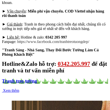
khoan.
►
Vận chuyển
:
Miễn phí vận chuyển. COD Viettel nhận hàng
rồi thanh toán
►
Giá thành
: Tranh in theo phong cách hiện đại nhất, chúng tôi có
xưởng in trực tiếp nên giá rẻ nhất sẽ đến với khách hàng.
►
Liên hệ:
Hotline & zalo:
0342 205 997
Fanpage:
https://www.facebook.com/tranhtreotuongdep/
"Tranh Sáng - Nhà Sang, Thay Đổi Bước Tường Làm Cả
Phòng Khách Biệt"
Hotline&Zalo hỗ trợ:
0342.205.997
để đặt
tranh và tư vấn miễn phí
Tranh treo tường
Xem thêm