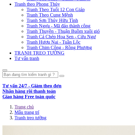
Tranh theo Phong Thủy
Tranh Theo Tuổi 12 Con Giáp
Tranh Theo Cung Mệnh
Tranh Sơn Thủy Hữu Tình
Tranh Ngựa - Mã đáo thành công
Tranh Thuyền - Thuận Buồm xuôi gió
Tranh Cá Chép Hoa Sen - Cửu Ngư
Tranh Hươu Nai - Tuần Lộc
Tranh Chim Công - Rồng Phượng
TRANH TREO TƯỜNG
Tư vấn tranh
Tư vấn 24/7 - Giảm theo đơn
Nhận hàng rồi thanh toán
Giao hàng Free toàn quốc
Trang chủ
Mẫu trang trí
Tranh treo tường