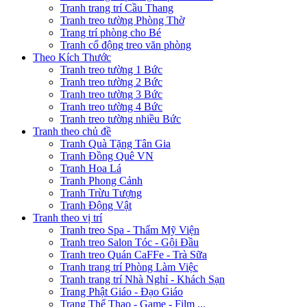
Tranh trang trí Cầu Thang
Tranh treo tường Phòng Thờ
Trang trí phòng cho Bé
Tranh cổ động treo văn phòng
Theo Kích Thước
Tranh treo tường 1 Bức
Tranh treo tường 2 Bức
Tranh treo tường 3 Bức
Tranh treo tường 4 Bức
Tranh treo tường nhiều Bức
Tranh theo chủ đề
Tranh Quà Tặng Tân Gia
Tranh Đồng Quê VN
Tranh Hoa Lá
Tranh Phong Cảnh
Tranh Trừu Tượng
Tranh Động Vật
Tranh theo vị trí
Tranh treo Spa - Thẩm Mỹ Viện
Tranh treo Salon Tóc - Gội Đầu
Tranh treo Quán CaFFe - Trà Sữa
Tranh trang trí Phòng Làm Việc
Tranh trang trí Nhà Nghỉ - Khách Sạn
Trang Phật Giáo - Đạo Giáo
Trang Thể Thao - Game - Film ...