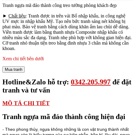
Tranh ngựa mã đáo thành công treo tường phòng khách đẹp
►
Chất liệu
: Tranh được in trên vải Bố nhập khẩu, in công nghệ
UV mực in nhập khẩu Mỹ. Tạo nên bức tranh sáng nét không bị
phai màu. Bảo vệ tranh bằng cách dùng khăn ẩm lau chùi dễ dàng.
Viền tranh được làm bằng thanh nhựa Composite nhập khẩu có
nhiều màu sắc đa dạng. Tranh nhẹ phù hợp với không gian hiện đại.
Cỡ tranh nhỏ thuận tiện treo bằng đinh nhựa 3 chân mà không cần
khoan.
Xem chi tiết bên dưới
Mua tranh
Hotline&Zalo hỗ trợ:
0342.205.997
để đặt
tranh và tư vấn
MÔ TẢ CHI TIẾT
Tranh ngựa mã đáo thành công hiện đại
- Theo phong thủy, ngựa không những là con vật trung thành nhất
mà ngựa còn là biểu tượng của sự kiên nhẫn, bền bỉ, lâu dài, ngựa