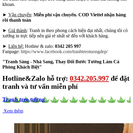
khoan.
►
Vận chuyển
:
Miễn phí vận chuyển. COD Viettel nhận hàng
rồi thanh toán
►
Giá thành
: Tranh in theo phong cách hiện đại nhất, chúng tôi có
xưởng in trực tiếp nên giá rẻ nhất sẽ đến với khách hàng.
►
Liên hệ:
Hotline & zalo:
0342 205 997
Fanpage:
https://www.facebook.com/tranhtreotuongdep/
"Tranh Sáng - Nhà Sang, Thay Đổi Bước Tường Làm Cả
Phòng Khách Biệt"
Hotline&Zalo hỗ trợ:
0342.205.997
để đặt
tranh và tư vấn miễn phí
Tranh treo tường
Xem thêm