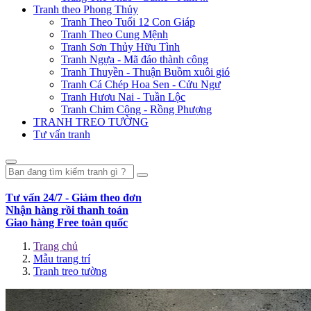
Tranh theo Phong Thủy
Tranh Theo Tuổi 12 Con Giáp
Tranh Theo Cung Mệnh
Tranh Sơn Thủy Hữu Tình
Tranh Ngựa - Mã đáo thành công
Tranh Thuyền - Thuận Buồm xuôi gió
Tranh Cá Chép Hoa Sen - Cửu Ngư
Tranh Hươu Nai - Tuần Lộc
Tranh Chim Công - Rồng Phượng
TRANH TREO TƯỜNG
Tư vấn tranh
Tư vấn 24/7 - Giảm theo đơn
Nhận hàng rồi thanh toán
Giao hàng Free toàn quốc
Trang chủ
Mẫu trang trí
Tranh treo tường