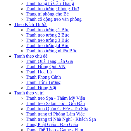
Tranh trang trí Cầu Thang
Tranh treo tường Phòng Thờ
Trang trí phòng cho Bé
Tranh cổ động treo văn phòng
Theo Kích Thước
Tranh treo tường 1 Bức
Tranh treo tường 2 Bức
Tranh treo tường 3 Bức
Tranh treo tường 4 Bức
Tranh treo tường nhiều Bức
Tranh theo chủ đề
Tranh Quà Tặng Tân Gia
Tranh Đồng Quê VN
Tranh Hoa Lá
Tranh Phong Cảnh
Tranh Trừu Tượng
Tranh Động Vật
Tranh theo vị trí
Tranh treo Spa - Thẩm Mỹ Viện
Tranh treo Salon Tóc - Gội Đầu
Tranh treo Quán CaFFe - Trà Sữa
Tranh trang trí Phòng Làm Việc
Tranh trang trí Nhà Nghỉ - Khách Sạn
Trang Phật Giáo - Đạo Giáo
Trang Thể Thao - Game - Film ...