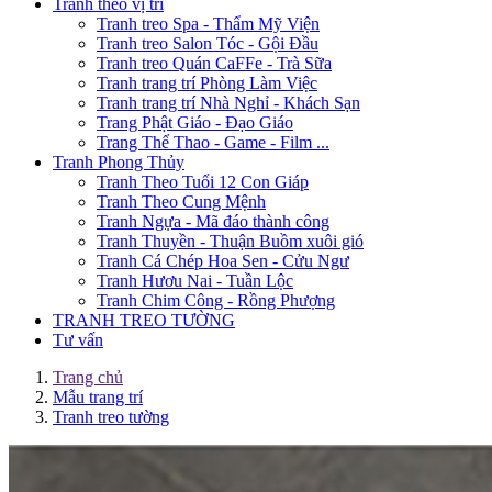
Tranh theo vị trí
Tranh treo Spa - Thẩm Mỹ Viện
Tranh treo Salon Tóc - Gội Đầu
Tranh treo Quán CaFFe - Trà Sữa
Tranh trang trí Phòng Làm Việc
Tranh trang trí Nhà Nghỉ - Khách Sạn
Trang Phật Giáo - Đạo Giáo
Trang Thể Thao - Game - Film ...
Tranh Phong Thủy
Tranh Theo Tuổi 12 Con Giáp
Tranh Theo Cung Mệnh
Tranh Ngựa - Mã đáo thành công
Tranh Thuyền - Thuận Buồm xuôi gió
Tranh Cá Chép Hoa Sen - Cửu Ngư
Tranh Hươu Nai - Tuần Lộc
Tranh Chim Công - Rồng Phượng
TRANH TREO TƯỜNG
Tư vấn
Trang chủ
Mẫu trang trí
Tranh treo tường