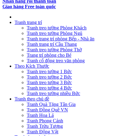
Nhận hàng rồi thanh toán
Giao hàng Free toàn quốc
Tranh trang trí
Tranh treo tường Phòng Khách
Tranh treo tường Phòng Ngủ
Tranh trang trí phòng Bếp - Nhà ăn
Tranh trang trí Cầu Thang
Tranh treo tường Phòng Thờ
Trang trí phòng cho Bé
Tranh cổ động treo văn phòng
Theo Kích Thước
Tranh treo tường 1 Bức
Tranh treo tường 2 Bức
Tranh treo tường 3 Bức
Tranh treo tường 4 Bức
Tranh treo tường nhiều Bức
Tranh theo chủ đề
Tranh Quà Tặng Tân Gia
Tranh Đồng Quê VN
Tranh Hoa Lá
Tranh Phong Cảnh
Tranh Trừu Tượng
Tranh Động Vật