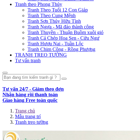
Tranh theo Phong Thủy
Tranh Theo Tuổi 12 Con Giáp
Tranh Theo Cung Mệnh
Tranh Sơn Thủy Hữu Tình
Tranh Ngựa - Mã đáo thành công
Tranh Thuyền - Thuận Buồm xuôi gió
Tranh Cá Chép Hoa Sen - Cửu Ngư
Tranh Hươu Nai - Tuần Lộc
Tranh Chim Công - Rồng Phượng
TRANH TREO TƯỜNG
Tư vấn tranh
Tư vấn 24/7 - Giảm theo đơn
Nhận hàng rồi thanh toán
Giao hàng Free toàn quốc
Trang chủ
Mẫu trang trí
Tranh treo tường