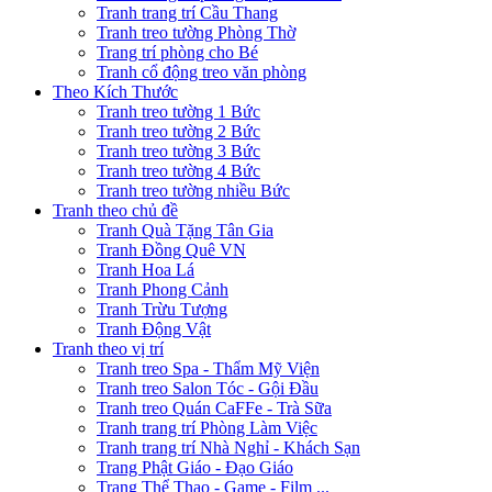
Tranh trang trí Cầu Thang
Tranh treo tường Phòng Thờ
Trang trí phòng cho Bé
Tranh cổ động treo văn phòng
Theo Kích Thước
Tranh treo tường 1 Bức
Tranh treo tường 2 Bức
Tranh treo tường 3 Bức
Tranh treo tường 4 Bức
Tranh treo tường nhiều Bức
Tranh theo chủ đề
Tranh Quà Tặng Tân Gia
Tranh Đồng Quê VN
Tranh Hoa Lá
Tranh Phong Cảnh
Tranh Trừu Tượng
Tranh Động Vật
Tranh theo vị trí
Tranh treo Spa - Thẩm Mỹ Viện
Tranh treo Salon Tóc - Gội Đầu
Tranh treo Quán CaFFe - Trà Sữa
Tranh trang trí Phòng Làm Việc
Tranh trang trí Nhà Nghỉ - Khách Sạn
Trang Phật Giáo - Đạo Giáo
Trang Thể Thao - Game - Film ...