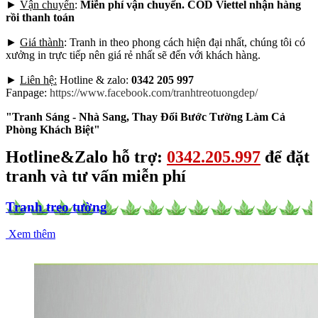
►
Vận chuyển
:
Miễn phí vận chuyển. COD Viettel nhận hàng
rồi thanh toán
►
Giá thành
: Tranh in theo phong cách hiện đại nhất, chúng tôi có
xưởng in trực tiếp nên giá rẻ nhất sẽ đến với khách hàng.
►
Liên hệ:
Hotline & zalo:
0342 205 997
Fanpage:
https://www.facebook.com/tranhtreotuongdep/
"Tranh Sáng - Nhà Sang, Thay Đổi Bước Tường Làm Cả
Phòng Khách Biệt"
Hotline&Zalo hỗ trợ:
0342.205.997
để đặt
tranh và tư vấn miễn phí
Tranh treo tường
Xem thêm