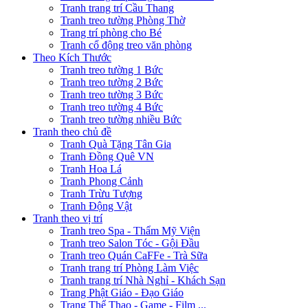
Tranh trang trí Cầu Thang
Tranh treo tường Phòng Thờ
Trang trí phòng cho Bé
Tranh cổ động treo văn phòng
Theo Kích Thước
Tranh treo tường 1 Bức
Tranh treo tường 2 Bức
Tranh treo tường 3 Bức
Tranh treo tường 4 Bức
Tranh treo tường nhiều Bức
Tranh theo chủ đề
Tranh Quà Tặng Tân Gia
Tranh Đồng Quê VN
Tranh Hoa Lá
Tranh Phong Cảnh
Tranh Trừu Tượng
Tranh Động Vật
Tranh theo vị trí
Tranh treo Spa - Thẩm Mỹ Viện
Tranh treo Salon Tóc - Gội Đầu
Tranh treo Quán CaFFe - Trà Sữa
Tranh trang trí Phòng Làm Việc
Tranh trang trí Nhà Nghỉ - Khách Sạn
Trang Phật Giáo - Đạo Giáo
Trang Thể Thao - Game - Film ...