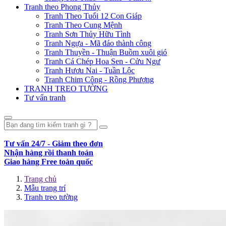
Tranh theo Phong Thủy
Tranh Theo Tuổi 12 Con Giáp
Tranh Theo Cung Mệnh
Tranh Sơn Thủy Hữu Tình
Tranh Ngựa - Mã đáo thành công
Tranh Thuyền - Thuận Buồm xuôi gió
Tranh Cá Chép Hoa Sen - Cửu Ngư
Tranh Hươu Nai - Tuần Lộc
Tranh Chim Công - Rồng Phượng
TRANH TREO TƯỜNG
Tư vấn tranh
Tư vấn 24/7 - Giảm theo đơn
Nhận hàng rồi thanh toán
Giao hàng Free toàn quốc
Trang chủ
Mẫu trang trí
Tranh treo tường