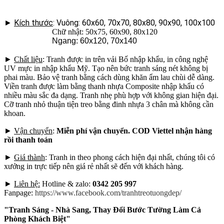
►
Kích thước
: Vuông: 60x60, 70x70, 80x80, 90x90, 100x100
Chữ nhật: 50x75, 60x90, 80x120
Ngang: 60x120, 70x140
►
Chất liệu
: Tranh được in trên vải Bố nhập khẩu, in công nghệ
UV mực in nhập khẩu Mỹ. Tạo nên bức tranh sáng nét không bị
phai màu. Bảo vệ tranh bằng cách dùng khăn ẩm lau chùi dễ dàng.
Viền tranh được làm bằng thanh nhựa Composite nhập khẩu có
nhiều màu sắc đa dạng. Tranh nhẹ phù hợp với không gian hiện đại.
Cỡ tranh nhỏ thuận tiện treo bằng đinh nhựa 3 chân mà không cần
khoan.
►
Vận chuyển
:
Miễn phí vận chuyển. COD Viettel nhận hàng
rồi thanh toán
►
Giá thành
: Tranh in theo phong cách hiện đại nhất, chúng tôi có
xưởng in trực tiếp nên giá rẻ nhất sẽ đến với khách hàng.
►
Liên hệ:
Hotline & zalo:
0342 205 997
Fanpage:
https://www.facebook.com/tranhtreotuongdep/
"Tranh Sáng - Nhà Sang, Thay Đổi Bước Tường Làm Cả
Phòng Khách Biệt"