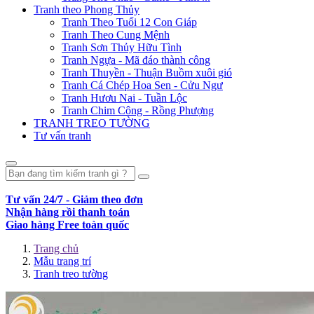
Tranh theo Phong Thủy
Tranh Theo Tuổi 12 Con Giáp
Tranh Theo Cung Mệnh
Tranh Sơn Thủy Hữu Tình
Tranh Ngựa - Mã đáo thành công
Tranh Thuyền - Thuận Buồm xuôi gió
Tranh Cá Chép Hoa Sen - Cửu Ngư
Tranh Hươu Nai - Tuần Lộc
Tranh Chim Công - Rồng Phượng
TRANH TREO TƯỜNG
Tư vấn tranh
Tư vấn 24/7 - Giảm theo đơn
Nhận hàng rồi thanh toán
Giao hàng Free toàn quốc
Trang chủ
Mẫu trang trí
Tranh treo tường