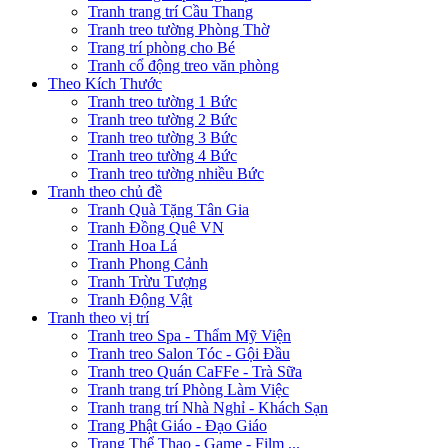
Tranh trang trí Cầu Thang
Tranh treo tường Phòng Thờ
Trang trí phòng cho Bé
Tranh cổ động treo văn phòng
Theo Kích Thước
Tranh treo tường 1 Bức
Tranh treo tường 2 Bức
Tranh treo tường 3 Bức
Tranh treo tường 4 Bức
Tranh treo tường nhiều Bức
Tranh theo chủ đề
Tranh Quà Tặng Tân Gia
Tranh Đồng Quê VN
Tranh Hoa Lá
Tranh Phong Cảnh
Tranh Trừu Tượng
Tranh Động Vật
Tranh theo vị trí
Tranh treo Spa - Thẩm Mỹ Viện
Tranh treo Salon Tóc - Gội Đầu
Tranh treo Quán CaFFe - Trà Sữa
Tranh trang trí Phòng Làm Việc
Tranh trang trí Nhà Nghỉ - Khách Sạn
Trang Phật Giáo - Đạo Giáo
Trang Thể Thao - Game - Film ...