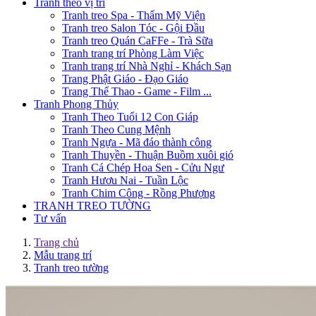
Tranh theo vị trí
Tranh treo Spa - Thẩm Mỹ Viện
Tranh treo Salon Tóc - Gội Đầu
Tranh treo Quán CaFFe - Trà Sữa
Tranh trang trí Phòng Làm Việc
Tranh trang trí Nhà Nghỉ - Khách Sạn
Trang Phật Giáo - Đạo Giáo
Trang Thể Thao - Game - Film ...
Tranh Phong Thủy
Tranh Theo Tuổi 12 Con Giáp
Tranh Theo Cung Mệnh
Tranh Ngựa - Mã đáo thành công
Tranh Thuyền - Thuận Buồm xuôi gió
Tranh Cá Chép Hoa Sen - Cửu Ngư
Tranh Hươu Nai - Tuần Lộc
Tranh Chim Công - Rồng Phượng
TRANH TREO TƯỜNG
Tư vấn
Trang chủ
Mẫu trang trí
Tranh treo tường