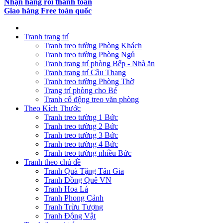
Nhận hàng rồi thanh toán
Giao hàng Free toàn quốc
Tranh trang trí
Tranh treo tường Phòng Khách
Tranh treo tường Phòng Ngủ
Tranh trang trí phòng Bếp - Nhà ăn
Tranh trang trí Cầu Thang
Tranh treo tường Phòng Thờ
Trang trí phòng cho Bé
Tranh cổ động treo văn phòng
Theo Kích Thước
Tranh treo tường 1 Bức
Tranh treo tường 2 Bức
Tranh treo tường 3 Bức
Tranh treo tường 4 Bức
Tranh treo tường nhiều Bức
Tranh theo chủ đề
Tranh Quà Tặng Tân Gia
Tranh Đồng Quê VN
Tranh Hoa Lá
Tranh Phong Cảnh
Tranh Trừu Tượng
Tranh Động Vật