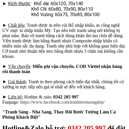
►
Kích thước
: Khổ dài: 60x120, 70x140
Khổ CN: 60x80, 70x90, 80x110
Khổ Vuông: 60x75, 70x85, 80x100
►
Chất liệu
: Tranh được in trên vải Bố nhập khẩu, in công nghệ
UV mực in nhập khẩu Mỹ. Tạo nên bức tranh sáng nét không bị
phai màu. Bảo vệ tranh bằng cách dùng khăn ẩm lau chùi dễ dàng.
Viền tranh được làm bằng thanh nhựa Composite nhập khẩu có
nhiều màu sắc đa dạng. Tranh nhẹ phù hợp với không gian hiện đại.
Cỡ tranh nhỏ thuận tiện treo bằng đinh nhựa 3 chân mà không cần
khoan.
►
Vận chuyển
:
Miễn phí vận chuyển. COD Viettel nhận hàng
rồi thanh toán
►
Giá thành
: Tranh in theo phong cách hiện đại nhất, chúng tôi có
xưởng in trực tiếp nên giá rẻ nhất sẽ đến với khách hàng.
►
Liên hệ:
Hotline & zalo:
0342 205 997
Fanpage:
https://www.facebook.com/tranhtreotuongdep/
"Tranh Sáng - Nhà Sang, Thay Đổi Bước Tường Làm Cả
Phòng Khách Biệt"
Hotline&Zalo hỗ trợ:
0342.205.997
để đặt