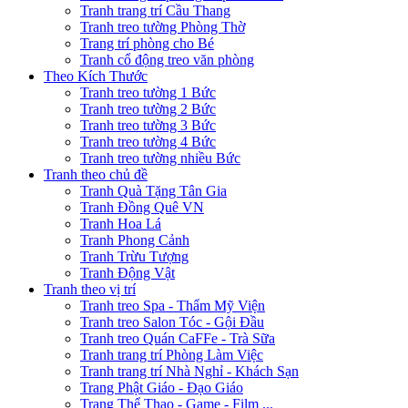
Tranh trang trí Cầu Thang
Tranh treo tường Phòng Thờ
Trang trí phòng cho Bé
Tranh cổ động treo văn phòng
Theo Kích Thước
Tranh treo tường 1 Bức
Tranh treo tường 2 Bức
Tranh treo tường 3 Bức
Tranh treo tường 4 Bức
Tranh treo tường nhiều Bức
Tranh theo chủ đề
Tranh Quà Tặng Tân Gia
Tranh Đồng Quê VN
Tranh Hoa Lá
Tranh Phong Cảnh
Tranh Trừu Tượng
Tranh Động Vật
Tranh theo vị trí
Tranh treo Spa - Thẩm Mỹ Viện
Tranh treo Salon Tóc - Gội Đầu
Tranh treo Quán CaFFe - Trà Sữa
Tranh trang trí Phòng Làm Việc
Tranh trang trí Nhà Nghỉ - Khách Sạn
Trang Phật Giáo - Đạo Giáo
Trang Thể Thao - Game - Film ...