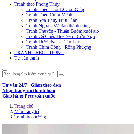
Tranh theo Phong Thủy
Tranh Theo Tuổi 12 Con Giáp
Tranh Theo Cung Mệnh
Tranh Sơn Thủy Hữu Tình
Tranh Ngựa - Mã đáo thành công
Tranh Thuyền - Thuận Buồm xuôi gió
Tranh Cá Chép Hoa Sen - Cửu Ngư
Tranh Hươu Nai - Tuần Lộc
Tranh Chim Công - Rồng Phượng
TRANH TREO TƯỜNG
Tư vấn tranh
Tư vấn 24/7 - Giảm theo đơn
Nhận hàng rồi thanh toán
Giao hàng Free toàn quốc
Trang chủ
Mẫu trang trí
Tranh treo tường