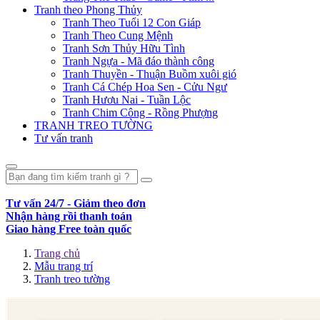
Tranh theo Phong Thủy
Tranh Theo Tuổi 12 Con Giáp
Tranh Theo Cung Mệnh
Tranh Sơn Thủy Hữu Tình
Tranh Ngựa - Mã đáo thành công
Tranh Thuyền - Thuận Buồm xuôi gió
Tranh Cá Chép Hoa Sen - Cửu Ngư
Tranh Hươu Nai - Tuần Lộc
Tranh Chim Công - Rồng Phượng
TRANH TREO TƯỜNG
Tư vấn tranh
Tư vấn 24/7 - Giảm theo đơn
Nhận hàng rồi thanh toán
Giao hàng Free toàn quốc
Trang chủ
Mẫu trang trí
Tranh treo tường