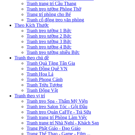
Tranh trang trí Cầu Thang
Tranh treo tường Phòng Thờ
Trang trí phòng cho Bé
Tranh cổ động treo văn phòng
Theo Kích Thước
Tranh treo tường 1 Bức
Tranh treo tường 2 Bức
Tranh treo tường 3 Bức
Tranh treo tường 4 Bức
Tranh treo tường nhiều Bức
Tranh theo chủ đề
Tranh Quà Tặng Tân Gia
Tranh Đồng Quê VN
Tranh Hoa Lá
Tranh Phong Cảnh
Tranh Trừu Tượng
Tranh Động Vật
Tranh theo vị trí
Tranh treo Spa - Thẩm Mỹ Viện
Tranh treo Salon Tóc - Gội Đầu
Tranh treo Quán CaFFe - Trà Sữa
Tranh trang trí Phòng Làm Việc
Tranh trang trí Nhà Nghỉ - Khách Sạn
Trang Phật Giáo - Đạo Giáo
Trang Thể Thao - Game - Film ...