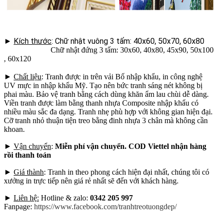
►
Kích thước
: Chữ nhật vuông 3 tấm: 40x60, 50x70, 60x80
Chữ nhật đứng 3 tấm: 30x60, 40x80, 45x90, 50x100
, 60x120
►
Chất liệu
: Tranh được in trên vải Bố nhập khẩu, in công nghệ
UV mực in nhập khẩu Mỹ. Tạo nên bức tranh sáng nét không bị
phai màu. Bảo vệ tranh bằng cách dùng khăn ẩm lau chùi dễ dàng.
Viền tranh được làm bằng thanh nhựa Composite nhập khẩu có
nhiều màu sắc đa dạng. Tranh nhẹ phù hợp với không gian hiện đại.
Cỡ tranh nhỏ thuận tiện treo bằng đinh nhựa 3 chân mà không cần
khoan.
►
Vận chuyển
:
Miễn phí vận chuyển. COD Viettel nhận hàng
rồi thanh toán
►
Giá thành
: Tranh in theo phong cách hiện đại nhất, chúng tôi có
xưởng in trực tiếp nên giá rẻ nhất sẽ đến với khách hàng.
►
Liên hệ:
Hotline & zalo:
0342 205 997
Fanpage:
https://www.facebook.com/tranhtreotuongdep/