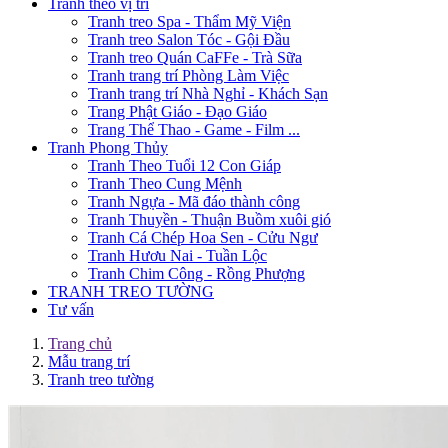
Tranh theo vị trí
Tranh treo Spa - Thẩm Mỹ Viện
Tranh treo Salon Tóc - Gội Đầu
Tranh treo Quán CaFFe - Trà Sữa
Tranh trang trí Phòng Làm Việc
Tranh trang trí Nhà Nghỉ - Khách Sạn
Trang Phật Giáo - Đạo Giáo
Trang Thể Thao - Game - Film ...
Tranh Phong Thủy
Tranh Theo Tuổi 12 Con Giáp
Tranh Theo Cung Mệnh
Tranh Ngựa - Mã đáo thành công
Tranh Thuyền - Thuận Buồm xuôi gió
Tranh Cá Chép Hoa Sen - Cửu Ngư
Tranh Hươu Nai - Tuần Lộc
Tranh Chim Công - Rồng Phượng
TRANH TREO TƯỜNG
Tư vấn
Trang chủ
Mẫu trang trí
Tranh treo tường