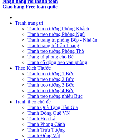
Nhận hàng rồi thanh toán
Giao hàng Free toàn quốc
Tranh trang trí
Tranh treo tường Phòng Khách
Tranh treo tường Phòng Ngủ
Tranh trang trí phòng Bếp - Nhà ăn
Tranh trang trí Cầu Thang
Tranh treo tường Phòng Thờ
Trang trí phòng cho Bé
Tranh cổ động treo văn phòng
Theo Kích Thước
Tranh treo tường 1 Bức
Tranh treo tường 2 Bức
Tranh treo tường 3 Bức
Tranh treo tường 4 Bức
Tranh treo tường nhiều Bức
Tranh theo chủ đề
Tranh Quà Tặng Tân Gia
Tranh Đồng Quê VN
Tranh Hoa Lá
Tranh Phong Cảnh
Tranh Trừu Tượng
Tranh Động Vật