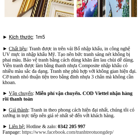
►
Kích thước
: 1m5
►
Chất liệu
: Tranh được in trên vải Bố nhập khẩu, in công nghệ
UV mực in nhập khẩu Mỹ. Tạo nên bức tranh sáng nét không bị
phai màu. Bảo vệ tranh bằng cách dùng khăn ẩm lau chùi dễ dàng.
Viền tranh được làm bằng thanh nhựa Composite nhập khẩu có
nhiều màu sắc đa dạng. Tranh nhẹ phù hợp với không gian hiện đại.
Cỡ tranh nhỏ thuận tiện treo bằng đinh nhựa 3 chân mà không cần
khoan.
►
Vận chuyển
:
Miễn phí vận chuyển. COD Viettel nhận hàng
rồi thanh toán
►
Giá thành
: Tranh in theo phong cách hiện đại nhất, chúng tôi có
xưởng in trực tiếp nên giá rẻ nhất sẽ đến với khách hàng.
►
Liên hệ:
Hotline & zalo:
0342 205 997
Fanpage:
https://www.facebook.com/tranhtreotuongdep/