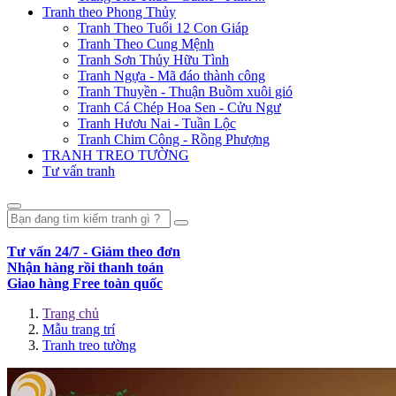
Tranh theo Phong Thủy
Tranh Theo Tuổi 12 Con Giáp
Tranh Theo Cung Mệnh
Tranh Sơn Thủy Hữu Tình
Tranh Ngựa - Mã đáo thành công
Tranh Thuyền - Thuận Buồm xuôi gió
Tranh Cá Chép Hoa Sen - Cửu Ngư
Tranh Hươu Nai - Tuần Lộc
Tranh Chim Công - Rồng Phượng
TRANH TREO TƯỜNG
Tư vấn tranh
Tư vấn 24/7 - Giảm theo đơn
Nhận hàng rồi thanh toán
Giao hàng Free toàn quốc
Trang chủ
Mẫu trang trí
Tranh treo tường