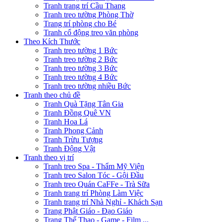
Tranh trang trí Cầu Thang
Tranh treo tường Phòng Thờ
Trang trí phòng cho Bé
Tranh cổ động treo văn phòng
Theo Kích Thước
Tranh treo tường 1 Bức
Tranh treo tường 2 Bức
Tranh treo tường 3 Bức
Tranh treo tường 4 Bức
Tranh treo tường nhiều Bức
Tranh theo chủ đề
Tranh Quà Tặng Tân Gia
Tranh Đồng Quê VN
Tranh Hoa Lá
Tranh Phong Cảnh
Tranh Trừu Tượng
Tranh Động Vật
Tranh theo vị trí
Tranh treo Spa - Thẩm Mỹ Viện
Tranh treo Salon Tóc - Gội Đầu
Tranh treo Quán CaFFe - Trà Sữa
Tranh trang trí Phòng Làm Việc
Tranh trang trí Nhà Nghỉ - Khách Sạn
Trang Phật Giáo - Đạo Giáo
Trang Thể Thao - Game - Film ...