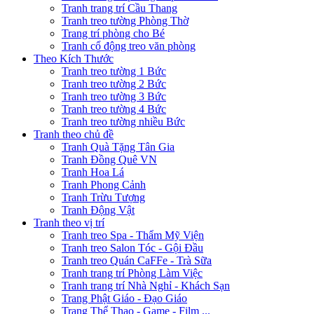
Tranh trang trí Cầu Thang
Tranh treo tường Phòng Thờ
Trang trí phòng cho Bé
Tranh cổ động treo văn phòng
Theo Kích Thước
Tranh treo tường 1 Bức
Tranh treo tường 2 Bức
Tranh treo tường 3 Bức
Tranh treo tường 4 Bức
Tranh treo tường nhiều Bức
Tranh theo chủ đề
Tranh Quà Tặng Tân Gia
Tranh Đồng Quê VN
Tranh Hoa Lá
Tranh Phong Cảnh
Tranh Trừu Tượng
Tranh Động Vật
Tranh theo vị trí
Tranh treo Spa - Thẩm Mỹ Viện
Tranh treo Salon Tóc - Gội Đầu
Tranh treo Quán CaFFe - Trà Sữa
Tranh trang trí Phòng Làm Việc
Tranh trang trí Nhà Nghỉ - Khách Sạn
Trang Phật Giáo - Đạo Giáo
Trang Thể Thao - Game - Film ...