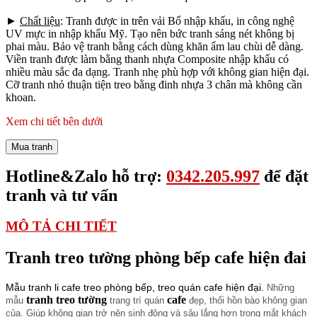
►
Chất liệu
: Tranh được in trên vải Bố nhập khẩu, in công nghệ
UV mực in nhập khẩu Mỹ. Tạo nên bức tranh sáng nét không bị
phai màu. Bảo vệ tranh bằng cách dùng khăn ẩm lau chùi dễ dàng.
Viền tranh được làm bằng thanh nhựa Composite nhập khẩu có
nhiều màu sắc đa dạng. Tranh nhẹ phù hợp với không gian hiện đại.
Cỡ tranh nhỏ thuận tiện treo bằng đinh nhựa 3 chân mà không cần
khoan.
Xem chi tiết bên dưới
Mua tranh
Hotline&Zalo hỗ trợ:
0342.205.997
để đặt
tranh và tư vấn
MÔ TẢ CHI TIẾT
Tranh treo tường phòng bếp cafe hiện đai
Mẫu tranh li cafe treo phòng bếp, treo quán cafe hiện đại.
Những
tranh treo tường
cafe
mẫu
trang trí quán
đẹp, thổi hồn bào không gian
của. Giúp không gian trở nên sinh động và sâu lắng hơn trong mắt khách