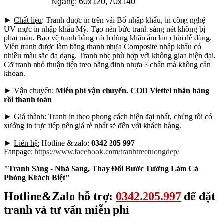
Ngang: 60x120, 70x140
►
Chất liệu
: Tranh được in trên vải Bố nhập khẩu, in công nghệ
UV mực in nhập khẩu Mỹ. Tạo nên bức tranh sáng nét không bị
phai màu. Bảo vệ tranh bằng cách dùng khăn ẩm lau chùi dễ dàng.
Viền tranh được làm bằng thanh nhựa Composite nhập khẩu có
nhiều màu sắc đa dạng. Tranh nhẹ phù hợp với không gian hiện đại.
Cỡ tranh nhỏ thuận tiện treo bằng đinh nhựa 3 chân mà không cần
khoan.
►
Vận chuyển
:
Miễn phí vận chuyển. COD Viettel nhận hàng
rồi thanh toán
►
Giá thành
: Tranh in theo phong cách hiện đại nhất, chúng tôi có
xưởng in trực tiếp nên giá rẻ nhất sẽ đến với khách hàng.
►
Liên hệ:
Hotline & zalo:
0342 205 997
Fanpage:
https://www.facebook.com/tranhtreotuongdep/
"Tranh Sáng - Nhà Sang, Thay Đổi Bước Tường Làm Cả
Phòng Khách Biệt"
Hotline&Zalo hỗ trợ:
0342.205.997
để đặt
tranh và tư vấn miễn phí