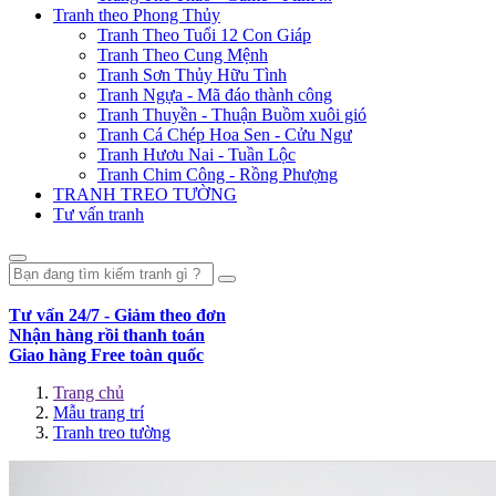
Tranh theo Phong Thủy
Tranh Theo Tuổi 12 Con Giáp
Tranh Theo Cung Mệnh
Tranh Sơn Thủy Hữu Tình
Tranh Ngựa - Mã đáo thành công
Tranh Thuyền - Thuận Buồm xuôi gió
Tranh Cá Chép Hoa Sen - Cửu Ngư
Tranh Hươu Nai - Tuần Lộc
Tranh Chim Công - Rồng Phượng
TRANH TREO TƯỜNG
Tư vấn tranh
Tư vấn 24/7 - Giảm theo đơn
Nhận hàng rồi thanh toán
Giao hàng Free toàn quốc
Trang chủ
Mẫu trang trí
Tranh treo tường