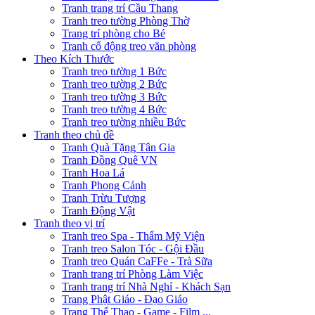
Tranh trang trí Cầu Thang
Tranh treo tường Phòng Thờ
Trang trí phòng cho Bé
Tranh cổ động treo văn phòng
Theo Kích Thước
Tranh treo tường 1 Bức
Tranh treo tường 2 Bức
Tranh treo tường 3 Bức
Tranh treo tường 4 Bức
Tranh treo tường nhiều Bức
Tranh theo chủ đề
Tranh Quà Tặng Tân Gia
Tranh Đồng Quê VN
Tranh Hoa Lá
Tranh Phong Cảnh
Tranh Trừu Tượng
Tranh Động Vật
Tranh theo vị trí
Tranh treo Spa - Thẩm Mỹ Viện
Tranh treo Salon Tóc - Gội Đầu
Tranh treo Quán CaFFe - Trà Sữa
Tranh trang trí Phòng Làm Việc
Tranh trang trí Nhà Nghỉ - Khách Sạn
Trang Phật Giáo - Đạo Giáo
Trang Thể Thao - Game - Film ...