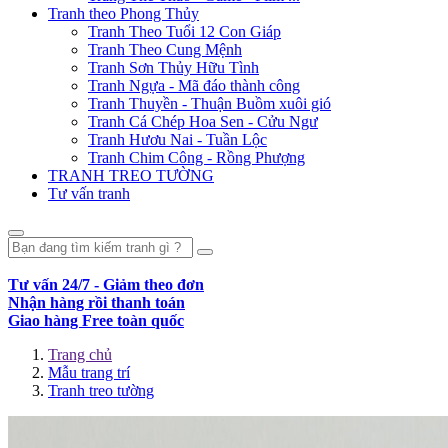
Tranh theo Phong Thủy
Tranh Theo Tuổi 12 Con Giáp
Tranh Theo Cung Mệnh
Tranh Sơn Thủy Hữu Tình
Tranh Ngựa - Mã đáo thành công
Tranh Thuyền - Thuận Buồm xuôi gió
Tranh Cá Chép Hoa Sen - Cửu Ngư
Tranh Hươu Nai - Tuần Lộc
Tranh Chim Công - Rồng Phượng
TRANH TREO TƯỜNG
Tư vấn tranh
Tư vấn 24/7 - Giảm theo đơn
Nhận hàng rồi thanh toán
Giao hàng Free toàn quốc
Trang chủ
Mẫu trang trí
Tranh treo tường