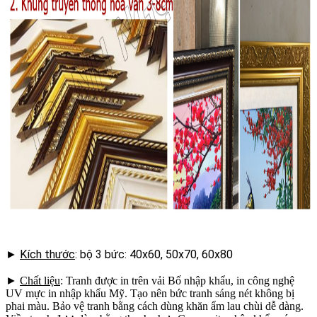
►
Kích thước
: bộ 3 bức: 40x60, 50x70, 60x80
►
Chất liệu
: Tranh được in trên vải Bố nhập khẩu, in công nghệ
UV mực in nhập khẩu Mỹ. Tạo nên bức tranh sáng nét không bị
phai màu. Bảo vệ tranh bằng cách dùng khăn ẩm lau chùi dễ dàng.