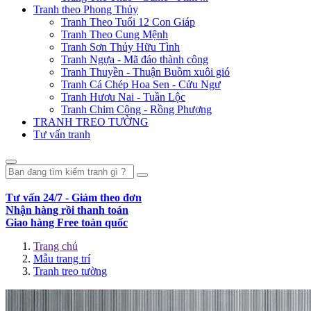
Tranh theo Phong Thủy
Tranh Theo Tuổi 12 Con Giáp
Tranh Theo Cung Mệnh
Tranh Sơn Thủy Hữu Tình
Tranh Ngựa - Mã đáo thành công
Tranh Thuyền - Thuận Buồm xuôi gió
Tranh Cá Chép Hoa Sen - Cửu Ngư
Tranh Hươu Nai - Tuần Lộc
Tranh Chim Công - Rồng Phượng
TRANH TREO TƯỜNG
Tư vấn tranh
Tư vấn 24/7 - Giảm theo đơn
Nhận hàng rồi thanh toán
Giao hàng Free toàn quốc
Trang chủ
Mẫu trang trí
Tranh treo tường