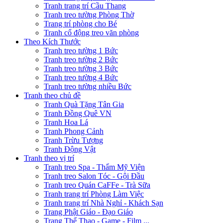
Tranh trang trí Cầu Thang
Tranh treo tường Phòng Thờ
Trang trí phòng cho Bé
Tranh cổ động treo văn phòng
Theo Kích Thước
Tranh treo tường 1 Bức
Tranh treo tường 2 Bức
Tranh treo tường 3 Bức
Tranh treo tường 4 Bức
Tranh treo tường nhiều Bức
Tranh theo chủ đề
Tranh Quà Tặng Tân Gia
Tranh Đồng Quê VN
Tranh Hoa Lá
Tranh Phong Cảnh
Tranh Trừu Tượng
Tranh Động Vật
Tranh theo vị trí
Tranh treo Spa - Thẩm Mỹ Viện
Tranh treo Salon Tóc - Gội Đầu
Tranh treo Quán CaFFe - Trà Sữa
Tranh trang trí Phòng Làm Việc
Tranh trang trí Nhà Nghỉ - Khách Sạn
Trang Phật Giáo - Đạo Giáo
Trang Thể Thao - Game - Film ...