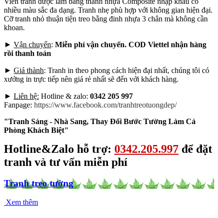
Viền tranh được làm bằng thanh nhựa Composite nhập khẩu có
nhiều màu sắc đa dạng. Tranh nhẹ phù hợp với không gian hiện đại.
Cỡ tranh nhỏ thuận tiện treo bằng đinh nhựa 3 chân mà không cần
khoan.
►
Vận chuyển
:
Miễn phí vận chuyển. COD Viettel nhận hàng
rồi thanh toán
►
Giá thành
: Tranh in theo phong cách hiện đại nhất, chúng tôi có
xưởng in trực tiếp nên giá rẻ nhất sẽ đến với khách hàng.
►
Liên hệ:
Hotline & zalo:
0342 205 997
Fanpage:
https://www.facebook.com/tranhtreotuongdep/
"Tranh Sáng - Nhà Sang, Thay Đổi Bước Tường Làm Cả
Phòng Khách Biệt"
Hotline&Zalo hỗ trợ:
0342.205.997
để đặt
tranh và tư vấn miễn phí
Tranh treo tường
Xem thêm