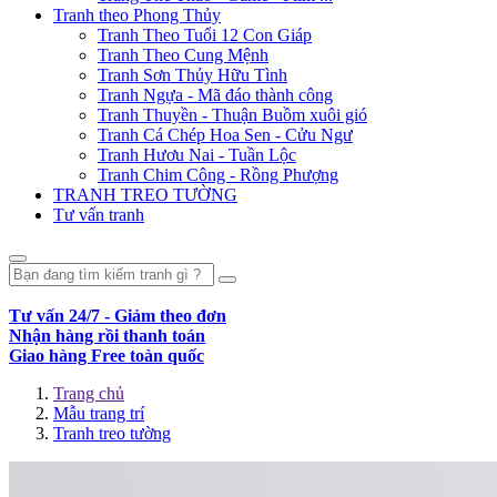
Tranh theo Phong Thủy
Tranh Theo Tuổi 12 Con Giáp
Tranh Theo Cung Mệnh
Tranh Sơn Thủy Hữu Tình
Tranh Ngựa - Mã đáo thành công
Tranh Thuyền - Thuận Buồm xuôi gió
Tranh Cá Chép Hoa Sen - Cửu Ngư
Tranh Hươu Nai - Tuần Lộc
Tranh Chim Công - Rồng Phượng
TRANH TREO TƯỜNG
Tư vấn tranh
Tư vấn 24/7 - Giảm theo đơn
Nhận hàng rồi thanh toán
Giao hàng Free toàn quốc
Trang chủ
Mẫu trang trí
Tranh treo tường