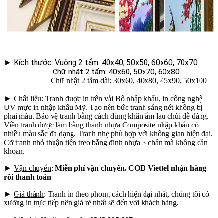
►
Kích thước
: Vuông 2 tấm: 40x40, 50x50, 60x60, 70x70
Chữ nhật 2 tấm: 40x60, 50x70, 60x80
Chữ nhật 2 tấm dài: 30x60, 40x80, 45x90, 50x100
►
Chất liệu
: Tranh được in trên vải Bố nhập khẩu, in công nghệ
UV mực in nhập khẩu Mỹ. Tạo nên bức tranh sáng nét không bị
phai màu. Bảo vệ tranh bằng cách dùng khăn ẩm lau chùi dễ dàng.
Viền tranh được làm bằng thanh nhựa Composite nhập khẩu có
nhiều màu sắc đa dạng. Tranh nhẹ phù hợp với không gian hiện đại.
Cỡ tranh nhỏ thuận tiện treo bằng đinh nhựa 3 chân mà không cần
khoan.
►
Vận chuyển
:
Miễn phí vận chuyển. COD Viettel nhận hàng
rồi thanh toán
►
Giá thành
: Tranh in theo phong cách hiện đại nhất, chúng tôi có
xưởng in trực tiếp nên giá rẻ nhất sẽ đến với khách hàng.