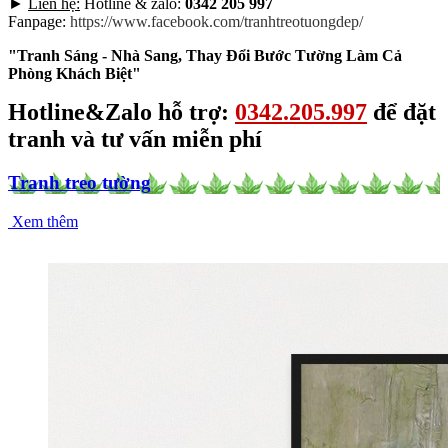
►
Liên hệ:
Hotline & zalo:
0342 205 997
Fanpage:
https://www.facebook.com/tranhtreotuongdep/
"Tranh Sáng - Nhà Sang, Thay Đổi Bước Tường Làm Cả
Phòng Khách Biệt"
Hotline&Zalo hỗ trợ:
0342.205.997
để đặt
tranh và tư vấn miễn phí
Tranh treo tường
Xem thêm