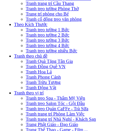
Tranh trang trí Cầu Thang
Tranh treo tường Phòng Thờ
Trang trí phòng cho Bé
Tranh cổ động treo văn phòng
Theo Kích Thước
Tranh treo tường 1 Bức
Tranh treo tường 2 Bức
Tranh treo tường 3 Bức
Tranh treo tường 4 Bức
Tranh treo tường nhiều Bức
Tranh theo chủ đề
Tranh Quà Tặng Tân Gia
Tranh Đồng Quê VN
Tranh Hoa Lá
Tranh Phong Cảnh
Tranh Trừu Tượng
Tranh Động Vật
Tranh theo vị trí
Tranh treo Spa - Thẩm Mỹ Viện
Tranh treo Salon Tóc - Gội Đầu
Tranh treo Quán CaFFe - Trà Sữa
Tranh trang trí Phòng Làm Việc
Tranh trang trí Nhà Nghỉ - Khách Sạn
Trang Phật Giáo - Đạo Giáo
Trang Thể Thao - Game - Film ...