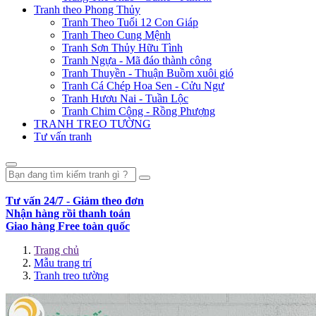
Tranh theo Phong Thủy
Tranh Theo Tuổi 12 Con Giáp
Tranh Theo Cung Mệnh
Tranh Sơn Thủy Hữu Tình
Tranh Ngựa - Mã đáo thành công
Tranh Thuyền - Thuận Buồm xuôi gió
Tranh Cá Chép Hoa Sen - Cửu Ngư
Tranh Hươu Nai - Tuần Lộc
Tranh Chim Công - Rồng Phượng
TRANH TREO TƯỜNG
Tư vấn tranh
Tư vấn 24/7 - Giảm theo đơn
Nhận hàng rồi thanh toán
Giao hàng Free toàn quốc
Trang chủ
Mẫu trang trí
Tranh treo tường