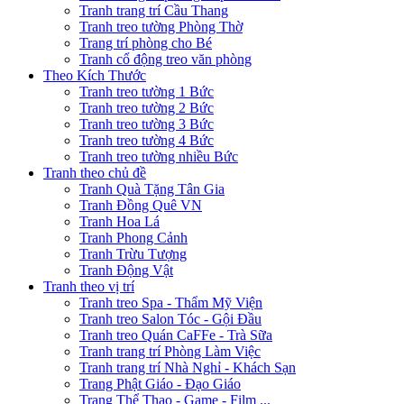
Tranh trang trí Cầu Thang
Tranh treo tường Phòng Thờ
Trang trí phòng cho Bé
Tranh cổ động treo văn phòng
Theo Kích Thước
Tranh treo tường 1 Bức
Tranh treo tường 2 Bức
Tranh treo tường 3 Bức
Tranh treo tường 4 Bức
Tranh treo tường nhiều Bức
Tranh theo chủ đề
Tranh Quà Tặng Tân Gia
Tranh Đồng Quê VN
Tranh Hoa Lá
Tranh Phong Cảnh
Tranh Trừu Tượng
Tranh Động Vật
Tranh theo vị trí
Tranh treo Spa - Thẩm Mỹ Viện
Tranh treo Salon Tóc - Gội Đầu
Tranh treo Quán CaFFe - Trà Sữa
Tranh trang trí Phòng Làm Việc
Tranh trang trí Nhà Nghỉ - Khách Sạn
Trang Phật Giáo - Đạo Giáo
Trang Thể Thao - Game - Film ...