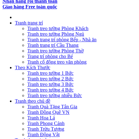
Nhận hàng rồi thanh toán
Giao hàng Free toàn quốc
Tranh trang trí
Tranh treo tường Phòng Khách
Tranh treo tường Phòng Ngủ
Tranh trang trí phòng Bếp - Nhà ăn
Tranh trang trí Cầu Thang
Tranh treo tường Phòng Thờ
Trang trí phòng cho Bé
Tranh cổ động treo văn phòng
Theo Kích Thước
Tranh treo tường 1 Bức
Tranh treo tường 2 Bức
Tranh treo tường 3 Bức
Tranh treo tường 4 Bức
Tranh treo tường nhiều Bức
Tranh theo chủ đề
Tranh Quà Tặng Tân Gia
Tranh Đồng Quê VN
Tranh Hoa Lá
Tranh Phong Cảnh
Tranh Trừu Tượng
Tranh Động Vật