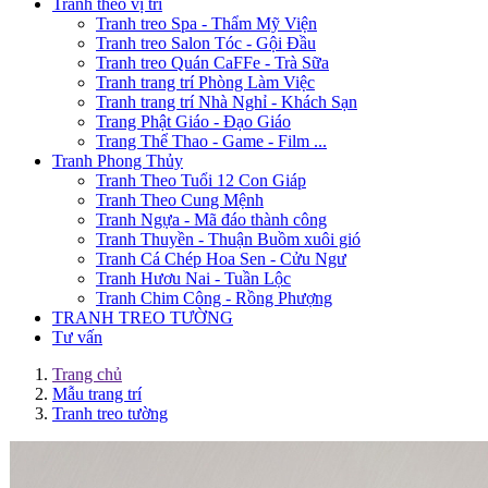
Tranh theo vị trí
Tranh treo Spa - Thẩm Mỹ Viện
Tranh treo Salon Tóc - Gội Đầu
Tranh treo Quán CaFFe - Trà Sữa
Tranh trang trí Phòng Làm Việc
Tranh trang trí Nhà Nghỉ - Khách Sạn
Trang Phật Giáo - Đạo Giáo
Trang Thể Thao - Game - Film ...
Tranh Phong Thủy
Tranh Theo Tuổi 12 Con Giáp
Tranh Theo Cung Mệnh
Tranh Ngựa - Mã đáo thành công
Tranh Thuyền - Thuận Buồm xuôi gió
Tranh Cá Chép Hoa Sen - Cửu Ngư
Tranh Hươu Nai - Tuần Lộc
Tranh Chim Công - Rồng Phượng
TRANH TREO TƯỜNG
Tư vấn
Trang chủ
Mẫu trang trí
Tranh treo tường