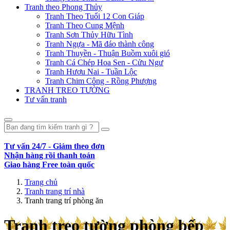
Tranh theo Phong Thủy
Tranh Theo Tuổi 12 Con Giáp
Tranh Theo Cung Mệnh
Tranh Sơn Thủy Hữu Tình
Tranh Ngựa - Mã đáo thành công
Tranh Thuyền - Thuận Buồm xuôi gió
Tranh Cá Chép Hoa Sen - Cửu Ngư
Tranh Hươu Nai - Tuần Lộc
Tranh Chim Công - Rồng Phượng
TRANH TREO TƯỜNG
Tư vấn tranh
Tư vấn 24/7 - Giảm theo đơn
Nhận hàng rồi thanh toán
Giao hàng Free toàn quốc
Trang chủ
Tranh trang trí nhà
Tranh trang trí phòng ăn
Tranh treo tường phòng bếp