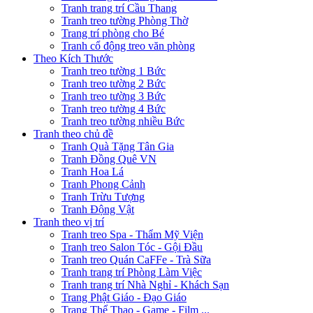
Tranh trang trí Cầu Thang
Tranh treo tường Phòng Thờ
Trang trí phòng cho Bé
Tranh cổ động treo văn phòng
Theo Kích Thước
Tranh treo tường 1 Bức
Tranh treo tường 2 Bức
Tranh treo tường 3 Bức
Tranh treo tường 4 Bức
Tranh treo tường nhiều Bức
Tranh theo chủ đề
Tranh Quà Tặng Tân Gia
Tranh Đồng Quê VN
Tranh Hoa Lá
Tranh Phong Cảnh
Tranh Trừu Tượng
Tranh Động Vật
Tranh theo vị trí
Tranh treo Spa - Thẩm Mỹ Viện
Tranh treo Salon Tóc - Gội Đầu
Tranh treo Quán CaFFe - Trà Sữa
Tranh trang trí Phòng Làm Việc
Tranh trang trí Nhà Nghỉ - Khách Sạn
Trang Phật Giáo - Đạo Giáo
Trang Thể Thao - Game - Film ...